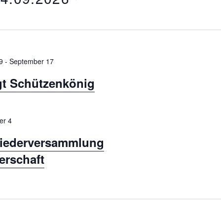
9
-
September 17
gt Schützenkönig
er 4
liederversammlung
erschaft