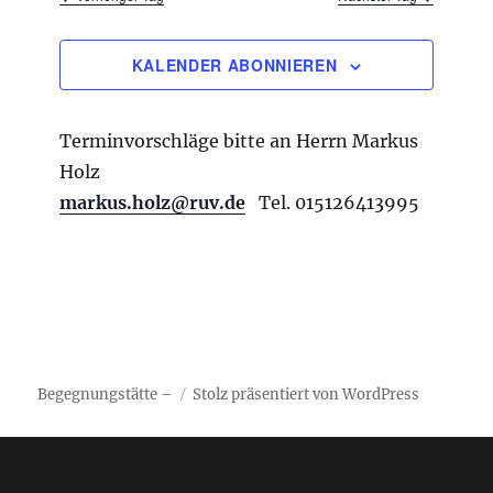
u
n
n
n
h
g
-
l
KALENDER ABONNIEREN
A
N
e
n
a
s
n
Terminvorschläge bitte an Herrn Markus
i
v
.
c
Holz
i
h
markus.holz@ruv.de
Tel. 015126413995
g
t
e
a
n
t
-
i
N
a
o
v
n
i
Begegnungstätte –
Stolz präsentiert von WordPress
g
a
t
i
o