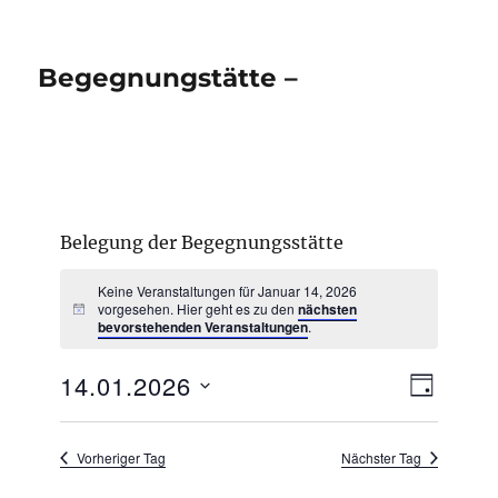
Begegnungstätte –
Belegung der Begegnungsstätte
Keine Veranstaltungen für Januar 14, 2026
vorgesehen. Hier geht es zu den
nächsten
bevorstehenden Veranstaltungen
.
V
14.01.2026
A
T
e
n
A
D
r
G
s
a
a
Vorheriger Tag
Nächster Tag
n
i
t
s