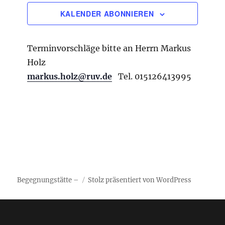
c
u
t
KALENDER ABONNIEREN
h
a
m
l
t
w
t
e
ä
Terminvorschläge bitte an Herrn Markus
u
n
n
h
Holz
g
-
l
markus.holz@ruv.de
Tel. 015126413995
A
N
e
n
a
s
n
i
v
.
c
i
h
g
t
e
a
n
t
-
Begegnungstätte –
Stolz präsentiert von WordPress
i
N
a
o
v
n
i