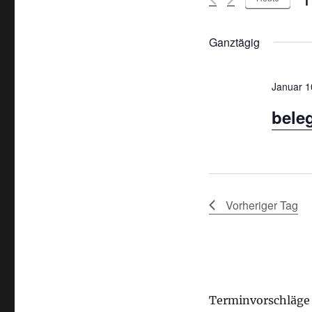
D
a
Ganztägig
t
u
Januar 1
m
bele
w
ä
h
l
e
Vorheriger Tag
n
.
Terminvorschläge 