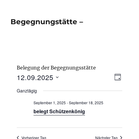
Begegnungstätte –
Belegung der Begegnungsstätte
V
12.09.2025
A
T
e
n
A
D
r
Ganztägig
G
s
a
a
n
i
September 1, 2025
-
September 18, 2025
t
s
c
belegt Schützenkönig
u
t
h
a
m
l
t
w
t
e
Vorheriger Tag
Nächster Tag
ä