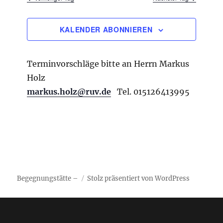
u
n
n
h
g
-
l
KALENDER ABONNIEREN
A
N
e
n
a
s
n
Terminvorschläge bitte an Herrn Markus
i
v
.
c
Holz
i
h
markus.holz@ruv.de
Tel. 015126413995
g
t
e
a
n
t
-
i
N
a
o
v
n
i
Begegnungstätte –
Stolz präsentiert von WordPress
g
a
t
i
o