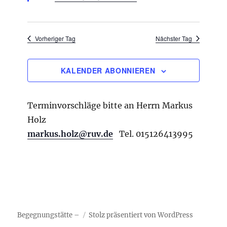
u
f
n
n
h
o
h
g
-
l
l
A
e
N
Vorheriger Tag
Nächster Tag
e
n
n
a
s
n
i
v
.
KALENDER ABONNIEREN
c
i
h
g
t
Terminvorschläge bitte an Herrn Markus
e
a
n
Holz
t
-
markus.holz@ruv.de
Tel. 015126413995
i
N
a
o
v
n
i
g
a
t
i
Begegnungstätte –
Stolz präsentiert von WordPress
o