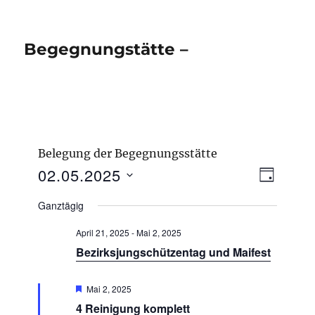
Begegnungstätte –
Belegung der Begegnungsstätte
V
02.05.2025
A
T
e
n
A
D
r
Ganztägig
G
s
a
a
n
i
April 21, 2025
-
Mai 2, 2025
t
s
c
Bezirksjungschützentag und Maifest
u
t
h
a
m
l
E
t
Mai 2, 2025
w
m
t
4 Reinigung komplett
e
p
ä