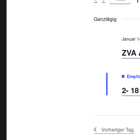
D
a
Ganztägig
t
u
Januar 1
m
ZVA 
w
ä
h
Empfo
l
2- 1
e
n
.
Vorheriger Tag