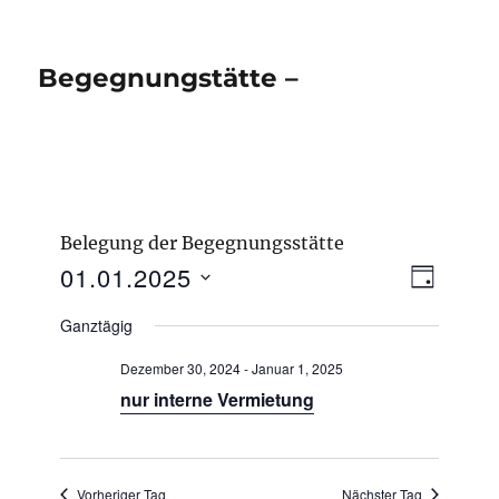
Begegnungstätte –
Belegung der Begegnungsstätte
V
01.01.2025
A
T
e
n
A
D
r
Ganztägig
G
s
a
a
n
i
Dezember 30, 2024
-
Januar 1, 2025
t
s
c
nur interne Vermietung
u
t
h
a
m
l
t
w
t
e
Vorheriger Tag
Nächster Tag
ä