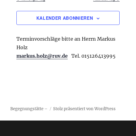
u
n
n
h
g
-
l
KALENDER ABONNIEREN
A
N
e
n
a
s
n
Terminvorschläge bitte an Herrn Markus
i
v
.
c
Holz
i
h
markus.holz@ruv.de
Tel. 015126413995
g
t
e
a
n
t
-
i
N
a
o
v
n
i
Begegnungstätte –
Stolz präsentiert von WordPress
g
a
t
i
o