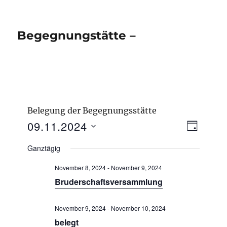
Begegnungstätte –
Belegung der Begegnungsstätte
V
09.11.2024
A
T
e
n
A
D
r
Ganztägig
G
s
a
a
n
i
November 8, 2024
-
November 9, 2024
t
s
c
Bruderschaftsversammlung
u
t
h
a
m
l
t
November 9, 2024
-
November 10, 2024
w
t
belegt
e
ä