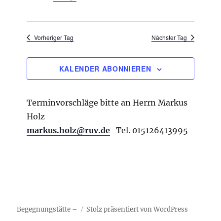
u
n
n
h
g
-
l
A
N
Vorheriger Tag
Nächster Tag
e
n
a
s
n
i
v
.
KALENDER ABONNIEREN
c
i
h
g
t
Terminvorschläge bitte an Herrn Markus
e
a
n
Holz
t
-
markus.holz@ruv.de
Tel. 015126413995
i
N
a
o
v
n
i
g
a
t
i
Begegnungstätte –
Stolz präsentiert von WordPress
o