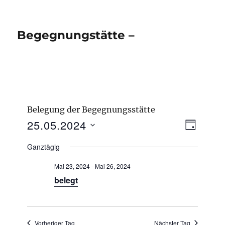
Begegnungstätte –
Belegung der Begegnungsstätte
V
25.05.2024
A
T
e
n
A
D
r
Ganztägig
G
s
a
a
n
i
Mai 23, 2024
-
Mai 26, 2024
t
s
c
belegt
u
t
h
a
m
l
t
w
t
e
Vorheriger Tag
Nächster Tag
ä