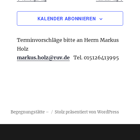
u
n
n
h
g
-
l
KALENDER ABONNIEREN
A
N
e
n
a
s
n
Terminvorschläge bitte an Herrn Markus
i
v
.
c
Holz
i
h
markus.holz@ruv.de
Tel. 015126413995
g
t
e
a
n
t
-
i
N
a
o
v
n
i
Begegnungstätte –
Stolz präsentiert von WordPress
g
a
t
i
o